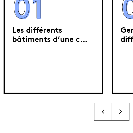
01
Les différents
Gen
bâtiments d’une c…
dif