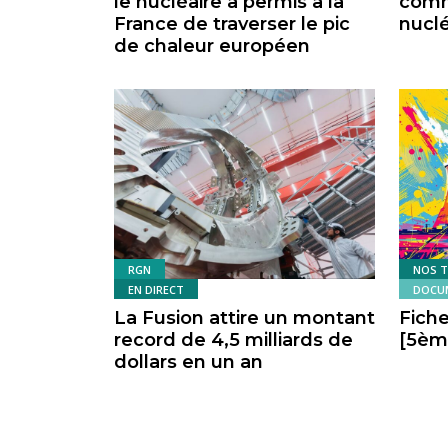
le nucléaire a permis à la
comm
France de traverser le pic
nuclé
de chaleur européen
RGN
NOS 
EN DIRECT
DOCUM
La Fusion attire un montant
Fiche
record de 4,5 milliards de
[5ème
dollars en un an