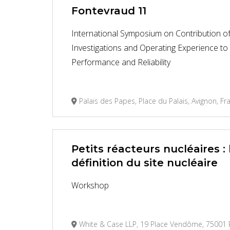
Fontevraud 11
International Symposium on Contribution of
Investigations and Operating Experience to
Performance and Reliability
Palais des Papes, Place du Palais, Avignon, Fr
Petits réacteurs nucléaires : 
définition du site nucléaire
Workshop
White & Case LLP, 19 Place Vendôme, 75001 P