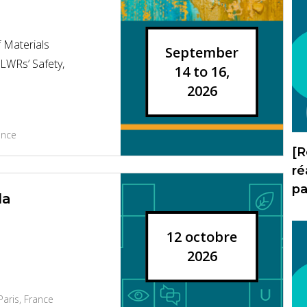
 Materials
September
 LWRs’ Safety,
14 to 16,
2026
ance
[R
ré
p
la
12 octobre
2026
aris, France