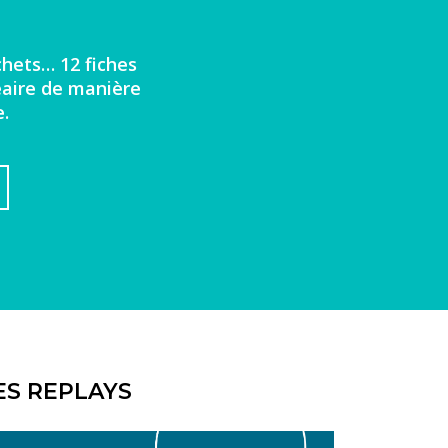
chets… 12 fiches
léaire de manière
e.
ES REPLAYS