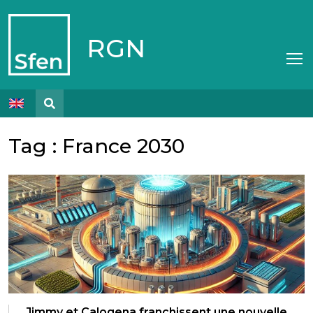
RGN
Tag :
France 2030
Jimmy et Calogena franchissent une nouvelle