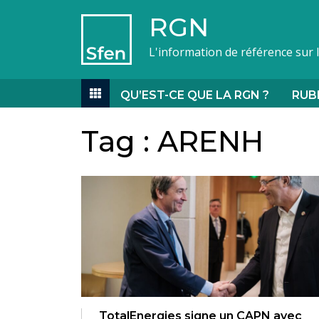
RGN
L'information de référence sur 
QU’EST-CE QUE LA RGN ?
RUB
Tag :
ARENH
TotalEnergies signe un CAPN avec