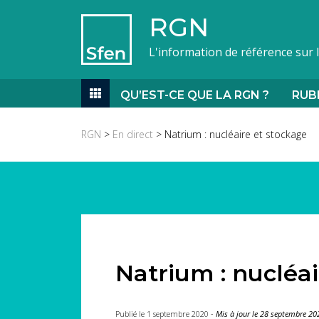
RGN
L'information de référence sur 
QU’EST-CE QUE LA RGN ?
RUB
RGN
>
En direct
> Natrium : nucléaire et stockage
Natrium : nucléai
Publié le 1 septembre 2020 -
Mis à jour le 28 septembre 20