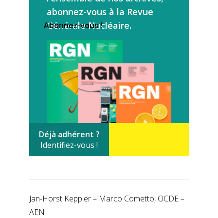
abonnez-vous à la Revue
Générale Nucléaire.
Abonnez-vous !
Déjà adhérent ?
Identifiez-vous !
Jan-Horst Keppler – Marco Cometto, OCDE –
AEN