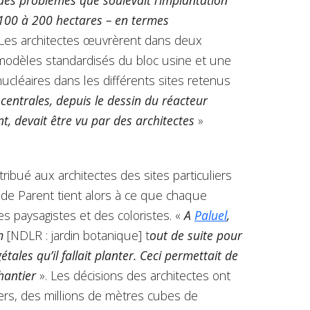
 100 à 200 hectares – en termes
 Les architectes œuvrèrent dans deux
 modèles standardisés du bloc usine et une
nucléaires dans les différents sites retenus
 centrales, depuis le dessin du réacteur
t, devait être vu par des architectes
»
tribué aux architectes des sites particuliers
laude Parent tient alors à ce que chaque
s paysagistes et des coloristes. «
A
Paluel
,
m
[NDLR : jardin botanique] t
out de suite pour
tales qu’il fallait planter. Ceci permettait de
chantier
». Les décisions des architectes ont
iers, des millions de mètres cubes de