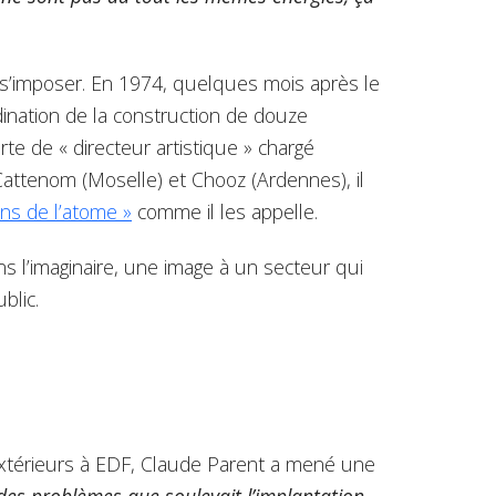
r s’imposer. En 1974, quelques mois après le
rdination de la construction de douze
rte de « directeur artistique » chargé
 Cattenom (Moselle) et Chooz (Ardennes), il
ns de l’atome »
comme il les appelle.
ns l’imaginaire, une image à un secteur qui
blic.
 extérieurs à EDF, Claude Parent a mené une
des problèmes que soulevait l’implantation