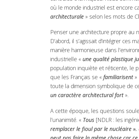
où le monde industriel est encore ca
architecturale
» selon les mots de C
Penser une architecture propre au nuc
D’abord, il s’agissait d’intégrer ces
manière harmonieuse dans l’environ
industrielle «
une qualité plastique j
population inquiète et réticente, le 
que les Français se «
familiarisent
» 
toute la dimension symbolique de ce
un caractère architectural fort
».
A cette époque, les questions soule
l’unanimité. «
Tous
[NDLR : les ingén
remplacer le fioul par le nucléaire »
peut pas faire la même chose car ce