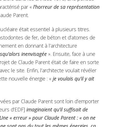
ractérisé par «
l’horreur de sa représentation
laude Parent.
léaire était essentiel à plusieurs titres.
 mastodontes de fer, de béton et d’atomes de
nement en donnant à l’architecture
usqu’alors inenvisagée
». Ensuite, face à une
projet de Claude Parent était de faire en sorte
avec le site. Enfin, l’architecte voulait révéler
tte nouvelle énergie : «
je voulais qu’il y ait
vées par Claude Parent sont loin d’emporter
ieurs d’EDF]
imaginaient qu’il suffisait de
. Une « erreur » pour Claude Parent : « on ne
 ne sont pas du tout les mêmes énergies, ça