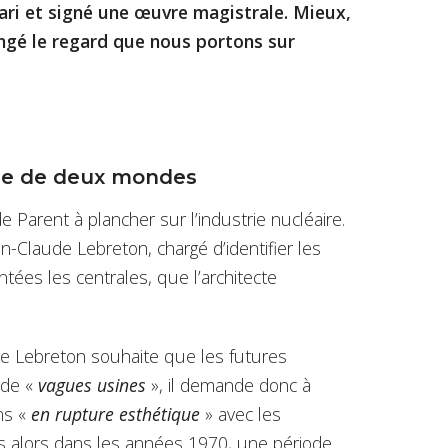
 pari et signé une œuvre magistrale. Mieux,
angé le regard que nous portons sur
tre de deux mondes
e Parent à plancher sur l’industrie nucléaire.
n-Claude Lebreton, chargé d’identifier les
ntées les centrales, que l’architecte
de Lebreton souhaite que les futures
 de «
vagues usines
», il demande donc à
ons «
en rupture esthétique
» avec les
 alors dans les années 1970, une période